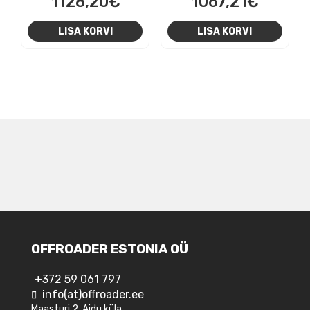
1128,20
€
1067,21
€
LISA KORVI
LISA KORVI
NAVIGEERIMINE
OFFROADER ESTONIA OÜ
+372 59 061 797
info(at)offroader.ee
Maasturi 2, Aidu küla