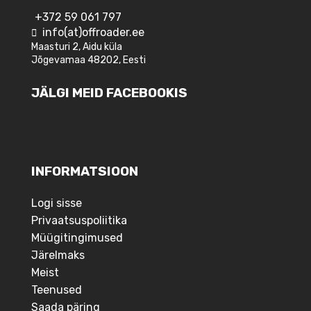
+372 59 061 797
info(at)offroader.ee
Maasturi 2, Aidu küla
Jõgevamaa 48202, Eesti
JÄLGI MEID FACEBOOKIS
INFORMATSIOON
Logi sisse
Privaatsuspoliitika
Müügitingimused
Järelmaks
Meist
Teenused
Saada päring