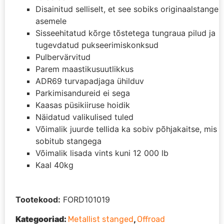
Disainitud selliselt, et see sobiks originaalstange
asemele
Sisseehitatud kõrge tõstetega tungraua pilud ja
tugevdatud pukseerimiskonksud
Pulbervärvitud
Parem maastikusuutlikkus
ADR69 turvapadjaga ühilduv
Parkimisandureid ei sega
Kaasas püsikiiruse hoidik
Näidatud valikulised tuled
Võimalik juurde tellida ka sobiv põhjakaitse, mis
sobitub stangega
Võimalik lisada vints kuni 12 000 lb
Kaal 40kg
Tootekood:
FORD101019
Kategooriad:
,
Metallist stanged
Offroad