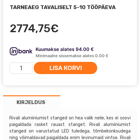
TARNEAEG TAVALISELT 5-10 TÖÖPÄEVA
2774,75
€
Kuumakse alates 94.00 €
Minimaalne sissemakse alates 0.00 €
Ford
LISA KORVI
Ranger
(2011-
)
Rival
KIRJELDUS
alumiiniumist
esistange
kogus
Rivali alumiiniumist stanged on hea valik neile, kes ei soovi
paigaldada rasket rauast stanget. Rivali alumiiniumist
stanged on varustatud LED tuledega, tõmbekonksudega
ning võimaldavad paigaldada enim levinumaid vintse. Rivali