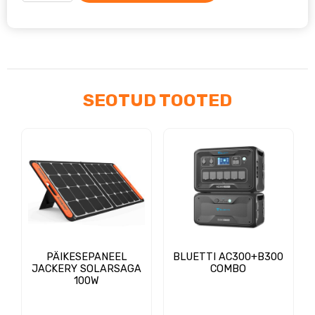
EB55
537WH/700W
kogus
SEOTUD TOOTED
PÄIKESEPANEEL
BLUETTI AC300+B300
JACKERY SOLARSAGA
COMBO
100W