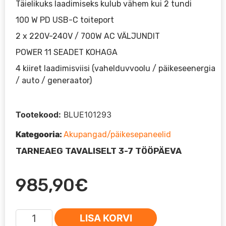
Täielikuks laadimiseks kulub vähem kui 2 tundi
100 W PD USB-C toiteport
2 x 220V-240V / 700W AC VÄLJUNDIT
POWER 11 SEADET KOHAGA
4 kiiret laadimisviisi (vahelduvvoolu / päikeseenergia
/ auto / generaator)
Tootekood:
BLUE101293
Kategooria:
Akupangad/päikesepaneelid
TARNEAEG TAVALISELT 3-7 TÖÖPÄEVA
985,90
€
BLUETTI
LISA KORVI
POWEROAK