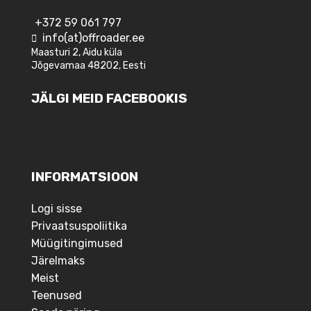
+372 59 061 797
info(at)offroader.ee
Maasturi 2, Aidu küla
Jõgevamaa 48202, Eesti
JÄLGI MEID FACEBOOKIS
INFORMATSIOON
Logi sisse
Privaatsuspoliitika
Müügitingimused
Järelmaks
Meist
Teenused