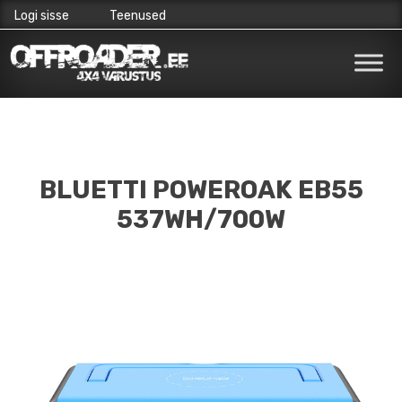
Logi sisse
Teenused
Skip
to
content
BLUETTI POWEROAK EB55
537WH/700W