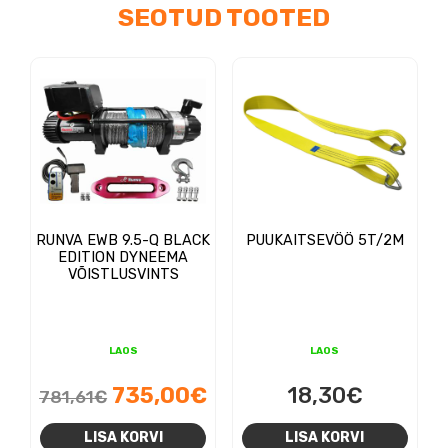
SEOTUD TOOTED
RUNVA EWB 9.5-Q BLACK
PUUKAITSEVÖÖ 5T/2M
EDITION DYNEEMA
VÕISTLUSVINTS
LAOS
LAOS
Algne
Praegune
735,00
€
18,30
€
781,61
€
hind
hind
LISA KORVI
LISA KORVI