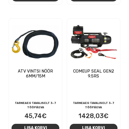
oli:
on:
781,61€.
735,00€.
ATV VINTSI NÖÖR
COMEUP SEAL GEN2
6MM/15M
9.5RS
TARNEAEG TAVALISELT 3-7
TARNEAEG TAVALISELT 3-7
TÖÖPÄEVA
TÖÖPÄEVA
45,74
€
1428,03
€
LISA KORVI
LISA KORVI