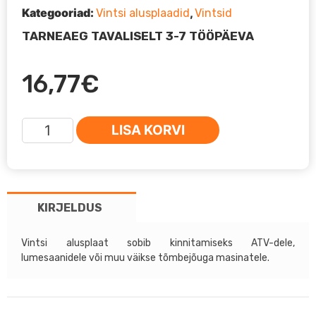
Kategooriad:
,
Vintsi alusplaadid
Vintsid
TARNEAEG TAVALISELT 3-7 TÖÖPÄEVA
16,77
€
ATV
LISA KORVI
Vintsi
kinnitusplaat
Cub
4/4s
KIRJELDUS
kogus
Vintsi alusplaat sobib kinnitamiseks ATV-dele,
lumesaanidele või muu väikse tõmbejõuga masinatele.