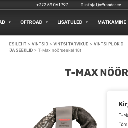
+372 59 061 797
info(at)offroader.ee
AD
OFFROAD
LISATULED
MATKAMINE
ESILEHT
>
VINTSID
>
VINTSI TARVIKUD
>
VINTSI PLOKID
JA SEEKLID
>
T-Max nöörseekel 18t
T-MAX NÖÖR
Kir
T-Ma
Tõm