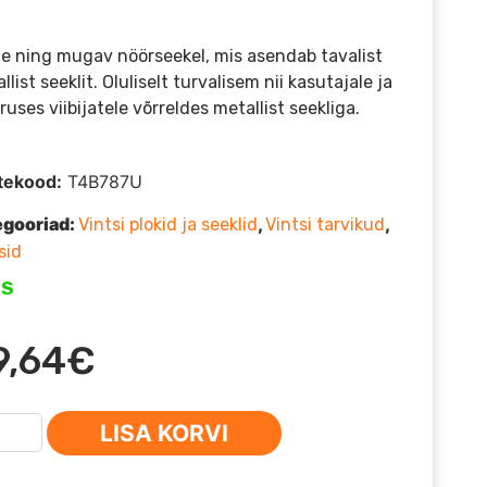
e ning mugav nöörseekel, mis asendab tavalist
llist seeklit. Oluliselt turvalisem nii kasutajale ja
uses viibijatele võrreldes metallist seekliga.
tekood:
T4B787U
egooriad:
,
,
Vintsi plokid ja seeklid
Vintsi tarvikud
sid
OS
9,64
€
LISA KORVI
seekel