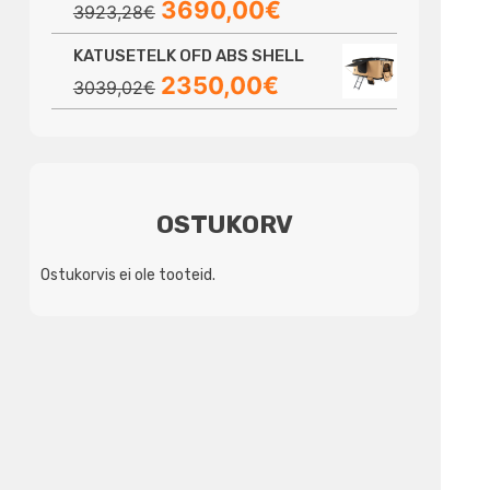
Algne
Praegune
3690,00
€
3923,28
€
hind
hind
KATUSETELK OFD ABS SHELL
oli:
on:
Algne
Praegune
2350,00
€
3923,28€.
3690,00€.
3039,02
€
hind
hind
oli:
on:
3039,02€.
2350,00€.
OSTUKORV
Ostukorvis ei ole tooteid.