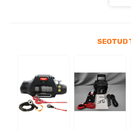
18t
kog
SEOTUD 