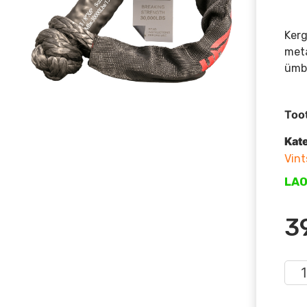
Kerg
meta
ümbr
Too
Kat
Vint
LA
3
T-
Max
nöör