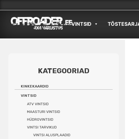
Skip
to
VINTSID
TÕSTESARJ
content
KATEGOORIAD
KINKEKAARDID
VINTSID
ATV VINTSID
MAASTURI VINTSID
HÜDROVINTSID
VINTSI TARVIKUD
VINTSI ALUSPLAADID