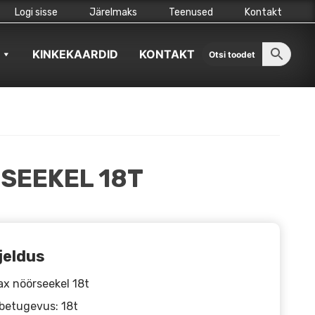
Logi sisse
Järelmaks
Teenused
Kontakt
KINKEKAARDID
KONTAKT
SEEKEL 18T
jeldus
x nöörseekel 18t
betugevus: 18t