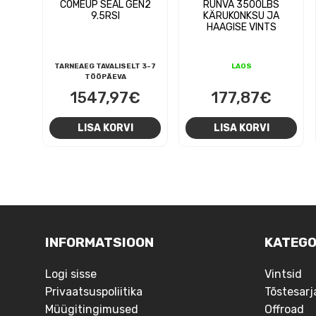
COMEUP SEAL GEN2
RUNVA 3500LBS
9.5RSI
KÄRUKONKSU JA
HAAGISE VINTS
TARNEAEG TAVALISELT 3-7
LAOS
TÖÖPÄEVA
1547,97
€
177,87
€
LISA KORVI
LISA KORVI
NAVIGEERIMINE
INFORMATSIOON
KATEGO
Logi sisse
Vintsid
Privaatsuspoliitika
Tõstesarj
Müügitingimused
Offroad