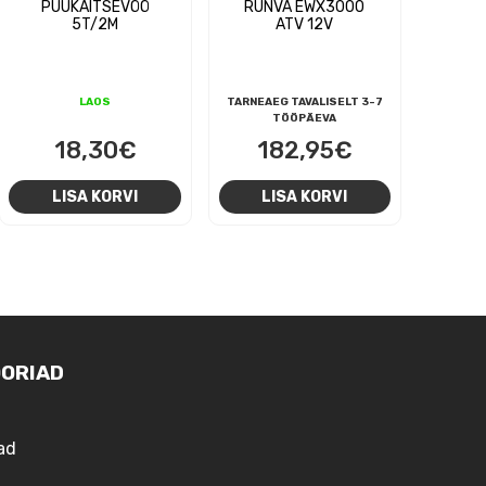
PUUKAITSEVÖÖ
RUNVA EWX3000
5T/2M
ATV 12V
LAOS
TARNEAEG TAVALISELT 3-7
TÖÖPÄEVA
18,30
€
182,95
€
LISA KORVI
LISA KORVI
ORIAD
ad