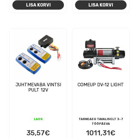
hind
hin
LISA KORVI
LISA KORVI
oli:
on:
781,61€.
690
JUHTMEVABA VINTSI
COMEUP DV-12 LIGHT
PULT 12V
LAOS
TARNEAEG TAVALISELT 3-7
TÖÖPÄEVA
35,57
€
1011,31
€