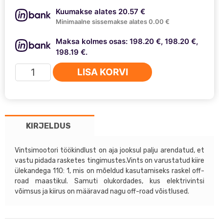
Kuumakse alates 20.57 €
Minimaalne sissemakse alates 0.00 €
Maksa kolmes osas: 198.20 €, 198.20 €,
198.19 €.
Runva
LISA KORVI
EWX9500Q
12V
kogus
KIRJELDUS
Vintsimootori töökindlust on aja jooksul palju arendatud, et
vastu pidada rasketes tingimustes.Vints on varustatud kiire
ülekandega 110: 1, mis on mõeldud kasutamiseks raskel off-
road maastikul. Samuti olukordades, kus elektrivintsi
võimsus ja kiirus on määravad nagu off-road võistlused.