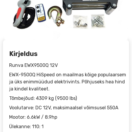
Kirjeldus
Runva EWX9500Q 12V
EWX-9500Q HiSpeed on maailmas kõige populaarsem
ja üks enimmüüdud elektrivints. Põhjuseks hea hind
ja kindel kvaliteet.
Tõmbejõud: 4309 kg (9500 lbs)
Voolutarve: DC 12V, maksimaalsel võimsusel 550A
Mootor: 6.6kW / 8.9hp
Ülekanne: 110: 1