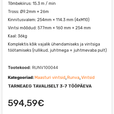
Tõmbekiirus: 15.3 m / min
Tross: Ø9.2mm × 26m
Kinnitusvalem: 254mm × 114.3 mm (4xM10)
Vintsi mõõdud: 577mm × 160 mm × 254 mm
Kaal: 36kg
Komplektis kõik vajalik ühendamiseks ja vintsiga
töötamiseks (rullikud, juhtmega + juhtmevaba pult)
Tootekood:
RUNV100044
Kategooriad:
,
,
Maasturi vintsid
Runva
Vintsid
TARNEAEG TAVALISELT 3-7 TÖÖPÄEVA
594,59
€