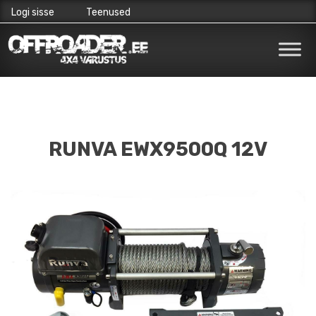
Logi sisse
Teenused
Skip
to
content
RUNVA EWX9500Q 12V