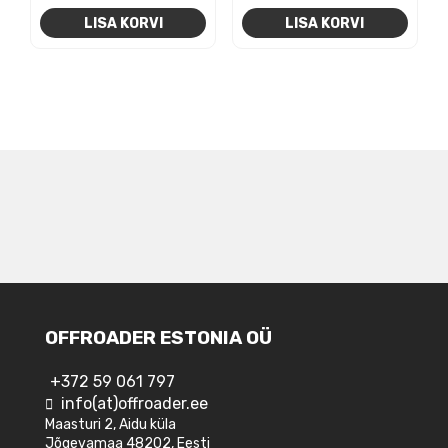
LISA KORVI
LISA KORVI
NAVIGEERIMINE
OFFROADER ESTONIA OÜ
+372 59 061 797
info(at)offroader.ee
Maasturi 2, Aidu küla
Jõgevamaa 48202, Eesti