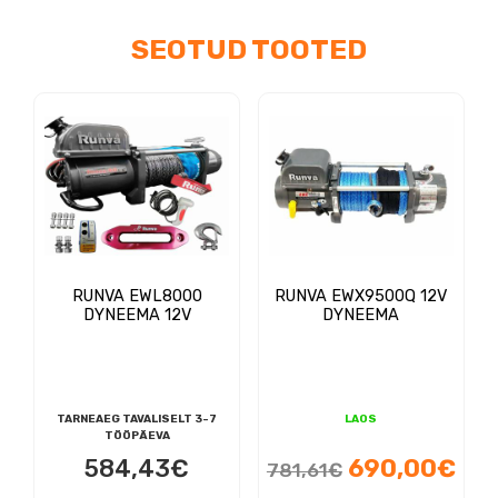
SEOTUD TOOTED
RUNVA EWL8000
RUNVA EWX9500Q 12V
DYNEEMA 12V
DYNEEMA
TARNEAEG TAVALISELT 3-7
LAOS
TÖÖPÄEVA
Algne
Pra
584,43
€
690,00
€
781,61
€