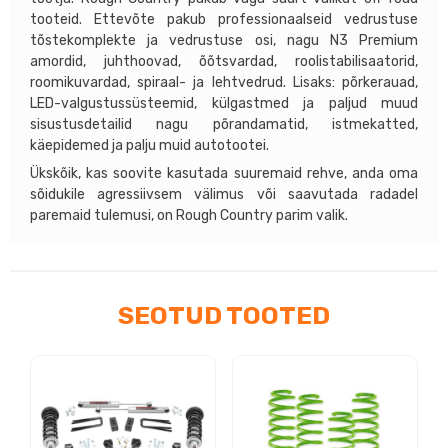
kogus
tooteid. Ettevõte pakub professionaalseid vedrustuse
tõstekomplekte ja vedrustuse osi, nagu N3 Premium
amordid, juhthoovad, õõtsvardad, roolistabilisaatorid,
roomikuvardad, spiraal- ja lehtvedrud. Lisaks: põrkerauad,
LED-valgustussüsteemid, külgastmed ja paljud muud
sisustusdetailid nagu põrandamatid, istmekatted,
käepidemed ja palju muid autotootei.
Ükskõik, kas soovite kasutada suuremaid rehve, anda oma
sõidukile agressiivsem välimus või saavutada radadel
paremaid tulemusi, on Rough Country parim valik.
SEOTUD TOOTED