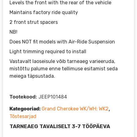
Levels the front with the rear of the vehicle
Maintains factory ride quality
2 front strut spacers
NB!
Does NOT fit models with Air-Ride Suspension
Light trimming required to install
Vastavalt laoseisule võib tarneaeg varieeruda,
mistõttu palume enne tellimuse esitamist seda
meiega täpsustada.
Tootekood:
JEEP101484
Kategooriad:
,
Grand Cherokee WK/WH; WK2
Tõstesarjad
TARNEAEG TAVALISELT 3-7 TÖÖPÄEVA