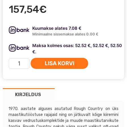
157,54
€
Kuumakse alates 7.08 €
Minimaalne sissemakse alates 0.00 €
Maksa kolmes osas: 52.52 €, 52.52 €, 52.50
€.
Jeep
LISA KORVI
Grand
Cherokee
WK2
11-
KIRJELDUS
21
Rough
Country
1970. aastate alguses asutatud Rough Country on üks
maastikutööstuse rajajaid ning on jätkuvalt kõige kiiremini
2''
kasvav vedrustuskomplektide ja muude maastikutarvikute
tõstesari
tootja. Rough Country pakub väga suurt valikut off-road